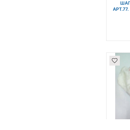
ШАП
АРТ.77.