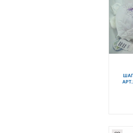
ШАП
АРТ.