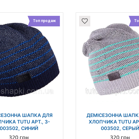
Топ продаж
То
СЕЗОННА ШАПКА ДЛЯ
ДЕМІСЕЗОННА ШАПК
ЧИКА TUTU АРТ., 3-
ХЛОПЧИКА TUTU АРТ
003502, СИНИЙ
003502, СЕРЫ
320 грн
320 грн