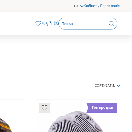
Кабінет
/
Реєстрація
UA
(
0
)
(0)
СОРТУВАТИ:
Топ продаж