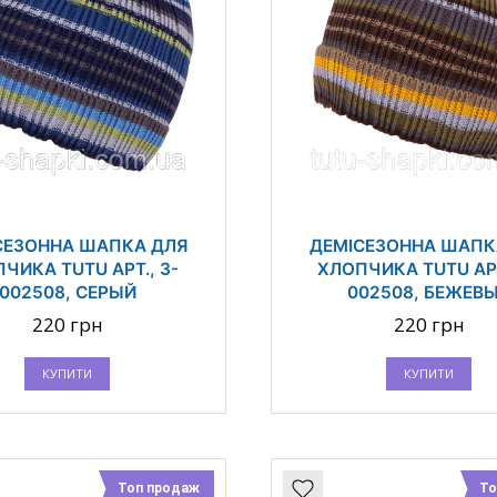
СЕЗОННА ШАПКА ДЛЯ
ДЕМІСЕЗОННА ШАПК
ЧИКА TUTU АРТ., 3-
ХЛОПЧИКА TUTU АРТ
002508, СЕРЫЙ
002508, БЕЖЕВ
220 грн
220 грн
КУПИТИ
КУПИТИ
Топ продаж
То