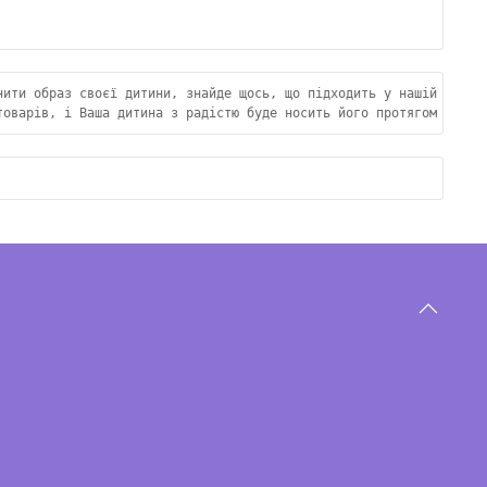
нити образ своєї дитини, знайде щось, що підходить у нашій зимов
товарів, і Ваша дитина з радістю буде носить його протягом багат