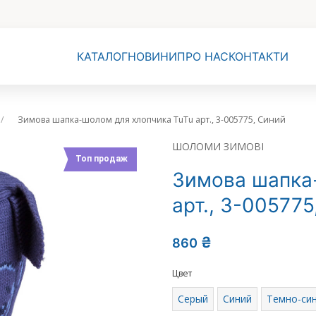
КАТАЛОГ
НОВИНИ
ПРО НАС
КОНТАКТИ
Зимова шапка-шолом для хлопчика TuTu арт., 3-005775, Синий
ШОЛОМИ ЗИМОВІ
Топ продаж
Зимова шапка
арт., 3-005775
₴
860
Цвет
Серый
Синий
Темно-си