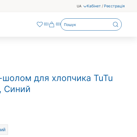
Кабінет
/
Реєстрація
UA
(
0
)
(0)
-шолом для хлопчика TuTu
, Синий
ний