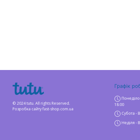
Графік ро
Понеділок -
© 2024 tutu. All rights Reserved.
18:00
Розробка сайту
fast-shop.com.ua
Субота - 
Неділя - 