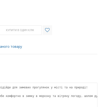
КУПИТИ В ОДИН КЛІК
аного товару
підійде для зимових прогулянок у місті та на природі!

ебе комфортно в зимку в морозну та вітряну погоду, шолом дуже м'