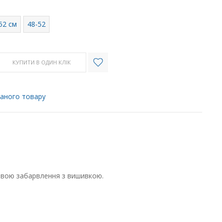
 52 см
48-52
КУПИТИ В ОДИН КЛІК
аного товару
ивою забарвлення з вишивкою.