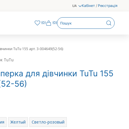
Кабінет
/
Реєстрація
UA
(
0
)
(0)
чинки TuTu 155 арт. 3-004649(52-56)
ок TuTu
перка для дівчинки TuTu 155
(52-56)
ия
Желтый
Светло-розовый