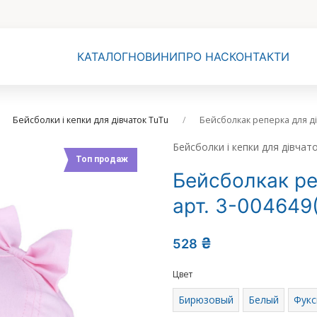
КАТАЛОГ
НОВИНИ
ПРО НАС
КОНТАКТИ
Бейсболки і кепки для дівчаток TuTu
Бейсболкак реперка для дів
Бейсболки і кепки для дівчат
Топ продаж
Бейсболкак ре
арт. 3-004649
₴
528
Цвет
Бирюзовый
Белый
Фукс