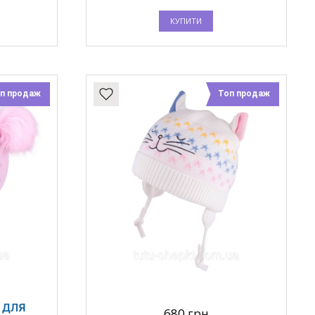
КУПИТИ
п продаж
Топ продаж
 ДЛЯ
680 грн