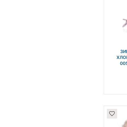
ЗИ
ХЛО
00