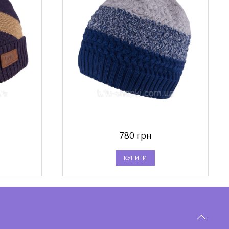
780 грн
КУПИТИ
п продаж
Топ продаж