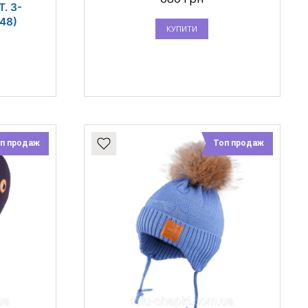
. 3-
48)
КУПИТИ
п продаж
Топ продаж