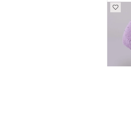
ДЕМІ
ДІВЧ
00