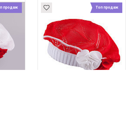
п продаж
Топ продаж
Е ДЛЯ
ДЕМІСЕЗОННИЙ БЕРЕ ДЛЯ
., 3-
ДІВЧИНКИ TUTU АРТ., 3-
Й
002552, КРАСНЫЙ
185 грн
КУПИТИ