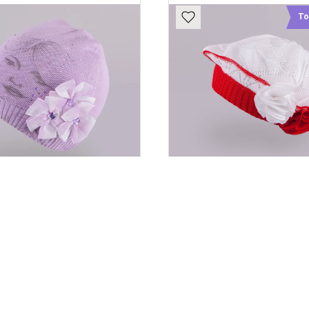
То
СЕЗОННА ШАПКА ДЛЯ
ДЕМІСЕЗОННИЙ БЕР
ИНКИ TUTU АРТ., 3-
ДІВЧИНКИ TUTU АРТ
2527, СИРЕНЕВЫЙ
002552, БЕЛЫ
260 грн
185 грн
КУПИТИ
КУПИТИ