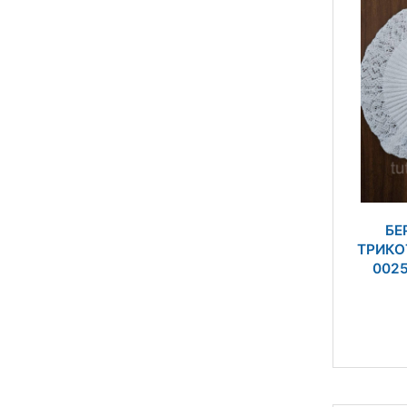
БЕ
ТРИКО
002