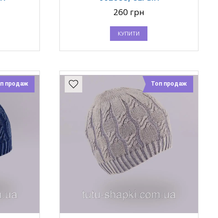
260 грн
КУПИТИ
п продаж
Топ продаж