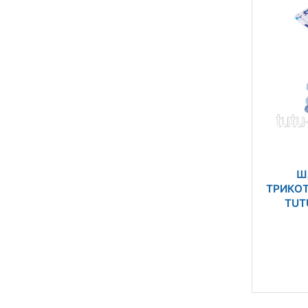
Ш
ТРИКО
TUTU