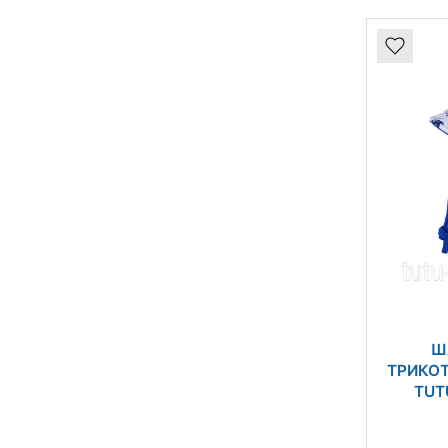
Ш
ТРИКО
TUTU