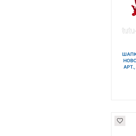
ШАПК
НОВ
АРТ.