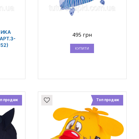
ЧИКА
495 грн
АРТ.3-
-52)
КУПИТИ
п продаж
Топ продаж