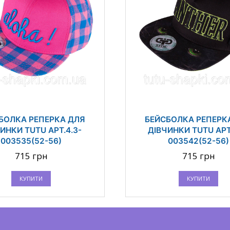
БОЛКА РЕПЕРКА ДЛЯ
БЕЙСБОЛКА РЕПЕРК
ИНКИ TUTU АРТ.4.3-
ДІВЧИНКИ TUTU АРТ
003535(52-56)
003542(52-56)
715 грн
715 грн
КУПИТИ
КУПИТИ