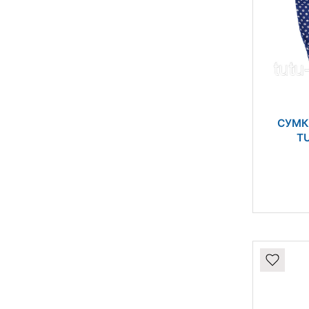
СУМК
TU