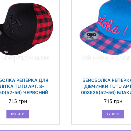
БОЛКА РЕПЕРКА ДЛЯ
БЕЙСБОЛКА РЕПЕРК
ЛІТКА TUTU АРТ. 3-
ДІВЧИНКИ TUTU АРТ
50(52-56) ЧЕРВОНИЙ
003535(52-56) БЛА
715 грн
715 грн
КУПИТИ
КУПИТИ