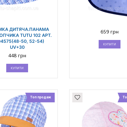
МКА ДИТЯЧА.ПАНАМА
659 грн
ОПЧИКА TUTU 102 АРТ.
04575(48-50, 52-54)
КУПИТИ
UV+30
448 грн
КУПИТИ
Топ продаж
То